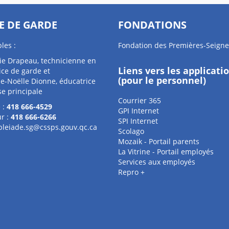
E DE GARDE
FONDATIONS
les :
Fondation des Premières-Seigne
ie Drapeau, technicienne en
Liens vers les applicati
ice de garde et
(pour le personnel)
e-Noëlle Dionne, éducatrice
se principale
Courrier 365
 :
418 666-4529
GPI Internet
r :
418 666-6266
SPI Internet
pleiade.sg@cssps.gouv.qc.ca
Scolago
Mozaik - Portail parents
La Vitrine - Portail employés
Services aux employés
Repro +