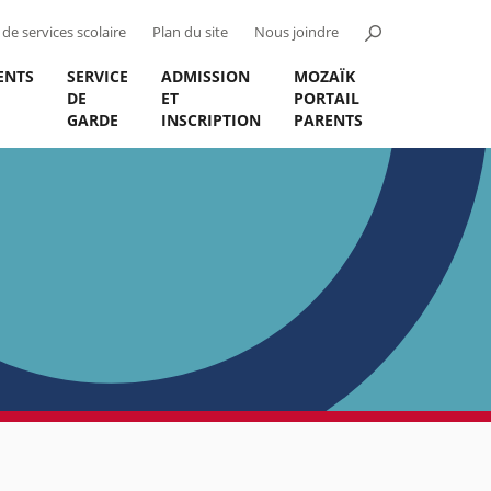
de services scolaire
Plan du site
Nous joindre
ENTS
SERVICE
ADMISSION
MOZAÏK
DE
ET
PORTAIL
GARDE
INSCRIPTION
PARENTS