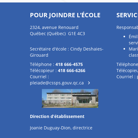
POUR JOINDRE L’ÉCOLE
SERVIC
2324, avenue Renouard
Responsab
Québec (Québec) G1E 4C3
Émil
serv
Secrétaire d'école : Cindy Deshaies-
Mari
Girouard
clas
Téléphone :
418 666-4575
Téléphone
Télécopieur :
418 666-6266
Télécopieu
Courriel :
Courriel :
pleiade@cssps.gouv.qc.ca
Direction d’établissement
Joanie Duguay-Dion, directrice